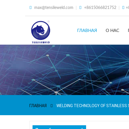
max@tensileweld.com
+8615066821752
+
ГЛАВНАЯ
О НАС
ГЛАВНАЯ
WELDING TECHNOLOGY OF STAINLESS 