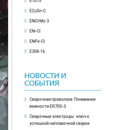
E7015
ECuSn-C
ENiCrMo-3
ENi-CI
ENiFe-CI
E308-16
НОВОСТИ И
СОБЫТИЯ
Сварочная проволока: Понимание
важности ER70S-3
Сварочные электроды : ключ к
успешной наплавочной сварке