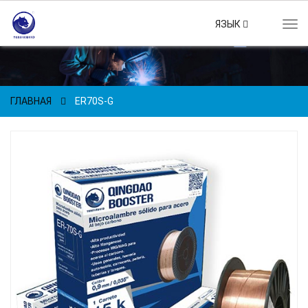
ЯЗЫК
Tog
navi
ГЛАВНАЯ
ER70S-G