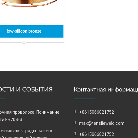
low-silicon bronze
СТИ И СОБЫТИЯ
Контактная информац
очная проволока: Понимание
+8615066821752
ти ER70S-3
max@tensileweld.com
очные электроды : ключ к
+8615066821752