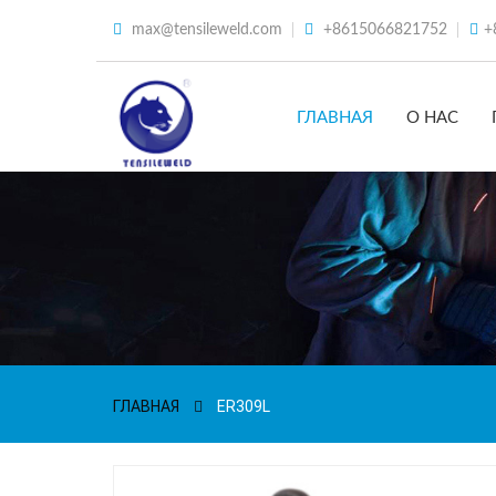
max@tensileweld.com
+8615066821752
+
ГЛАВНАЯ
О НАС
ГЛАВНАЯ
ER309L