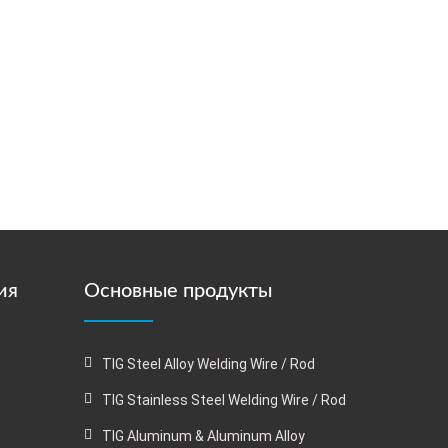
ия
Основные продукты
TIG Steel Alloy Welding Wire / Rod
TIG Stainless Steel Welding Wire / Rod
TIG Aluminum & Aluminum Alloy