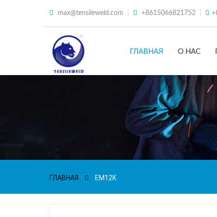
max@tensileweld.com
+8615066821752
+
ГЛАВНАЯ
О НАС
ГЛАВНАЯ
EM12K