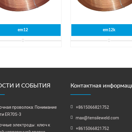
em12
em12k
СТИ И СОБЫТИЯ
Контактная информац
очная проволока: Понимание
+8615066821752
ти ER70S-3
max@tensileweld.com
очные электроды : ключ к
+8615066821752