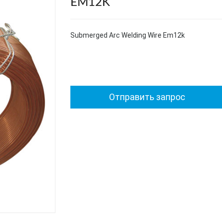
EM12K
Submerged Arc Welding Wire Em12k
Отправить запрос